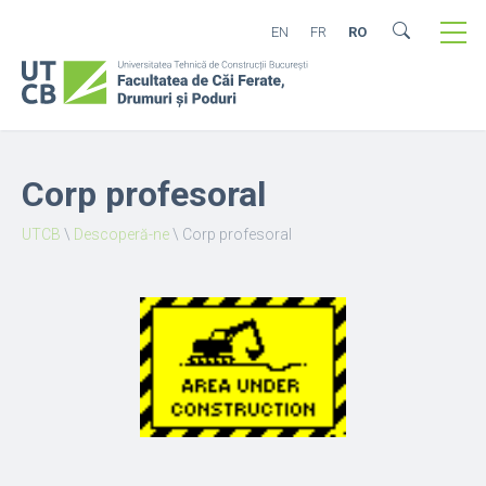
EN
FR
RO
Corp profesoral
UTCB
\
Descoperă-ne
\
Corp profesoral