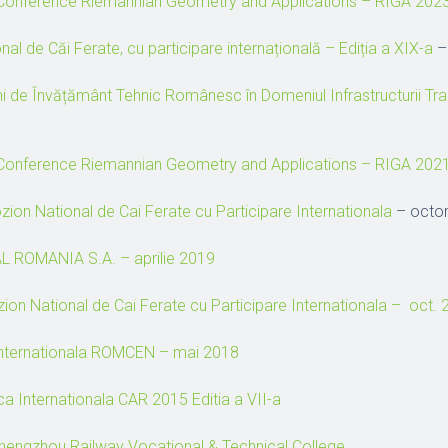
l Conference Riemannian Geometry and Applications – RIGA 202
al de Căi Ferate, cu participare internațională – Ediția a XIX-a
–
i de Învățământ Tehnic Românesc în Domeniul Infrastructurii Tran
l Conference Riemannian Geometry and Applications – RIGA 202
zion National de Cai Ferate cu Participare Internationala
– octo
 ROMANIA S.A. – aprilie 2019
zion National de Cai Ferate cu Participare Internationala – oct.
 Internationala ROMCEN – mai 2018
fica Internationala CAR 2015 Editia a VII-a
 Zhengzhou Railway Vocational & Technical College