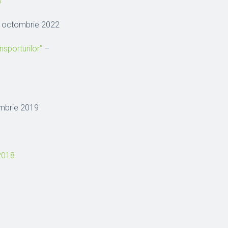
3
 octombrie 2022
sporturilor”
–
1
mbrie 2019
 2018