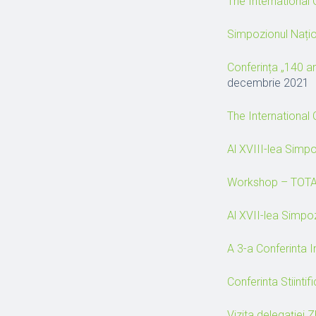
The Internationa
Simpozionul Națion
Conferința „140 an
decembrie 2021
The Internationa
Al XVIII-lea Simpo
Workshop – TOTAL
Al XVII-lea Simpo
A 3-a Conferinta
Conferinta Stiinti
Vizita delegației