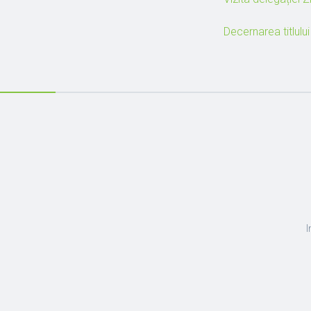
Decernarea titlul
I