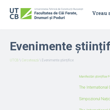
Vreau 
Evenimente științi
UTCB
\
Cercetează
\
Evenimente științifice
Manifestări științific
The Internationa
Simpozionul Națio