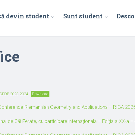
să devin student
Sunt student
Desco
fice
e FCFDP 2020-2024
Download
l Conference Riemannian Geometry and Applications – RIGA 202
nal de Căi Ferate, cu
participare
internațională – Ediția a XX-a
– 