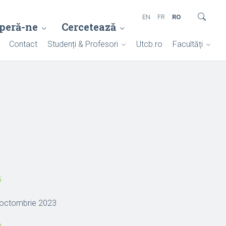
EN
FR
RO
peră-ne
Cercetează
Contact
Studenți & Profesori
Utcb.ro
Facultăți
5
octombrie 2023