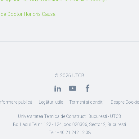
ui de Doctor Honoris Causa
© 2026
UTCB
nformare publică
Legături utile
Termeni și condiții
Despre Cooki
Universitatea Tehnica de Constructii Bucuresti - UTCB
Bd. Lacul Tei nr. 122 - 124, cod 020396, Sector 2, Bucuresti
Tel.: +40 21 242.12.08