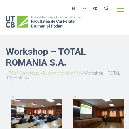
EN
FR
RO
Workshop – TOTAL
ROMANIA S.A.
UTCB
\
Cercetează
\
Evenimente științifice
\
Workshop – TOTAL
ROMANIA S.A.