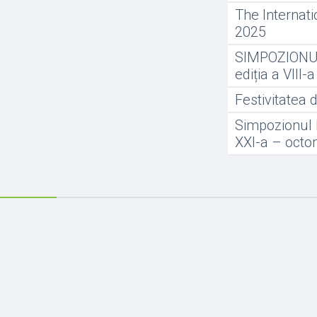
The Internat
2025
SIMPOZIONU
ediția a VIII-a
Festivitatea 
Simpozionul N
XXI-a – octo