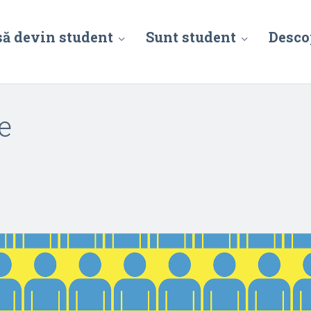
să devin student
Sunt student
Desco
e