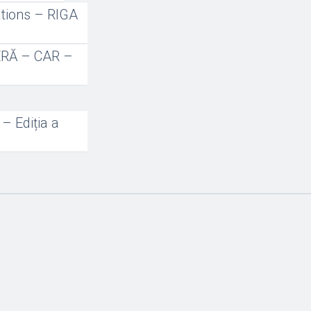
tions – RIGA
RĂ – CAR –
– Ediția a