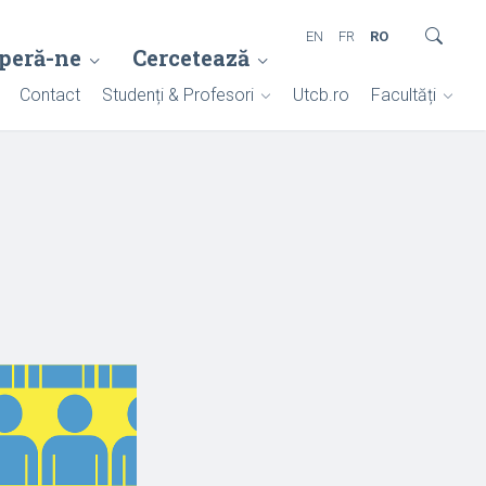
EN
FR
RO
peră-ne
Cercetează
Contact
Studenți & Profesori
Utcb.ro
Facultăți